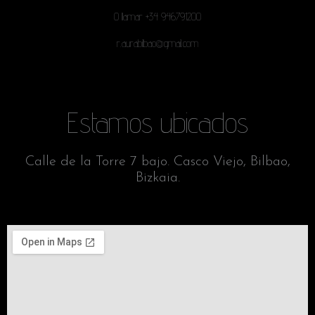
O llamar +34 946791200
r.aurabilbao@gmail.com
Estamos ubicados
Calle de la Torre 7 bajo. Casco Viejo, Bilbao,
Bizkaia.